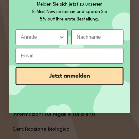
Melden Sie sich jetzt zu unserem
E-Mail-Newsletter an und sparen Sie
LINEA TELEFONICA DI ASSISTENZA
5% auf Ihre erste Bestellung.
Supporto e consulenza al numero:
Anrede
Nachname
+49 35027 189860
Lun-Ven, 09:00 - 12:00 e 13:00 - 14:00
Email
Oppure tramite il nostro
modulo di contatto
.
Jetzt anmelden
Annulla contratto
SERVIZIO CLIENTI
Informazioni sui regali e sui clienti
Certificazione biologica