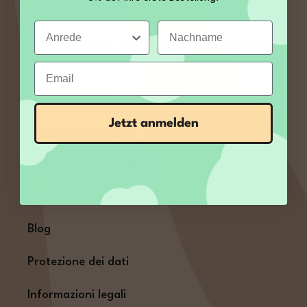
Lun-Ven, 09:00 - 12:00 e 13:00 - 14:00
Anrede
Nachname
Oppure tramite il nostro
modulo di contatto
.
Email
Annulla contratto
Jetzt anmelden
SERVIZIO CLIENTI
Informazioni sui regali e sui clienti
Certificazione biologica
Blog
Protezione dei dati
Informazioni legali