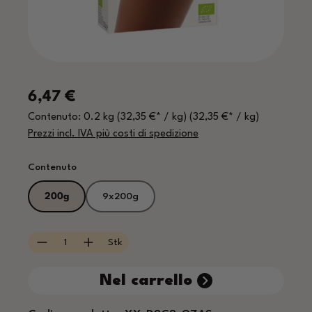
Prezzo normale:
6,47 €
Contenuto:
0.2 kg
(32,35 €* / kg)
(32,35 €* / kg)
Prezzi incl. IVA più costi di spedizione
Seleziona
Contenuto
200g
9x200g
Quantità del prodotto: inserisci la quantità
Stk
Nel carrello