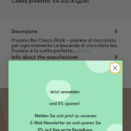
Codice prodotto:
XX-D2C8-QZAS
Descrizione
Frusano Bio Choco-Drink – piacere al cioccolato
per ogni momento La bevanda al cioccolato bio
Frusano è la scelta perfetta…
Di più
Info about the manufacturer
The following information about the
manufacturer are available...
Di più
Jetzt anmelden
und 5% sparen!
LINEA TELEFONICA DI ASSISTENZA
Supporto e consulenza al numero:
Melden Sie sich jetzt zu unserem
E-Mail-Newsletter an und sparen Sie
+49 35027 189860
5% auf Ihre erste Bestellung.