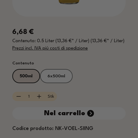
Prezzo normale:
6,68 €
Contenuto:
0.5 Liter
(13,36 €* / Liter)
(13,36 €* / Liter)
Prezzi incl. IVA più costi di spedizione
Seleziona
Contenuto
500ml
6x500ml
Quantità del prodotto: inserisci la quantità
Stk
Nel carrello
Codice prodotto:
NK-VOEL-SIING