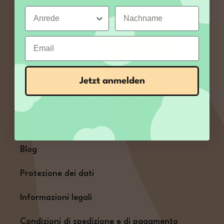
Anrede
Nachname
Oppure tramite il nostro
modulo di contatto
.
Email
Annulla contratto
Jetzt anmelden
SERVIZIO CLIENTI
Informazioni sui regali e sui clienti
Certificazione biologica
Blog
Protezione dei dati
Informazioni legali
Condizioni di spedizione e di pagamento