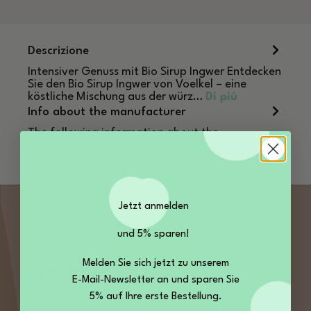
Descrizione
Intensiver Genuss mit Bio Sirup Ingwer Entdecken
Sie den Bio Sirup Ingwer von Voelkel – eine
köstliche Mischung aus der würz…
Di più
Info about the manufacturer
The following information about the
manufacturer are available...
Di più
Jetzt anmelden
LINEA TELEFONICA DI ASSISTENZA
und 5% sparen!
Supporto e consulenza al numero:
Melden Sie sich jetzt zu unserem
+49 35027 189860
E-Mail-Newsletter an und sparen Sie
5% auf Ihre erste Bestellung.
Lun-Ven, 09:00 - 12:00 e 13:00 - 14:00